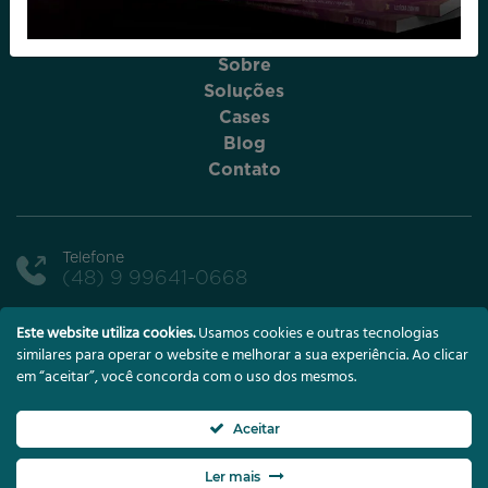
Sobre
Soluções
Cases
Blog
Contato
Telefone
(48) 9 99641-0668
Este website utiliza cookies.
Usamos cookies e outras tecnologias
WhatsApp
similares para operar o website e melhorar a sua experiência. Ao clicar
(48) 9 99641-0668
em “aceitar”, você concorda com o uso dos mesmos.
E-mail
contato@leticiazanini.com.br
Aceitar
Ler mais