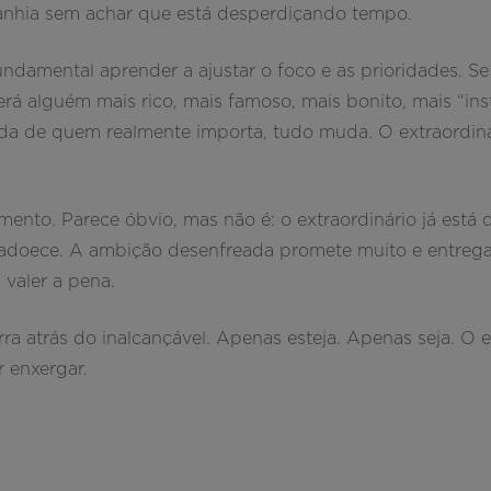
panhia sem achar que está desperdiçando tempo.
fundamental aprender a ajustar o foco e as prioridades. S
erá alguém mais rico, mais famoso, mais bonito, mais “ins
da de quem realmente importa, tudo muda. O extraordin
imento. Parece óbvio, mas não é: o extraordinário já está
adoece. A ambição desenfreada promete muito e entrega 
 valer a pena.
rra atrás do inalcançável. Apenas esteja. Apenas seja. O e
r enxergar.