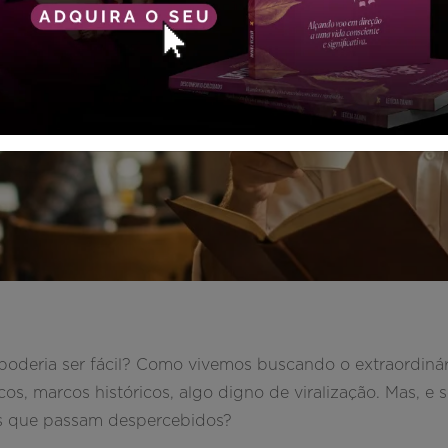
poderia ser fácil? Como vivemos buscando o extraordinár
s, marcos históricos, algo digno de viralização. Mas, e 
hes que passam despercebidos?