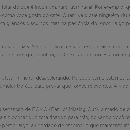
o falar do que é incomum, raro, admirável. Por exemplo,
e como você gosta do café. Quem vê o que ninguém viu 
m grandes discursos, mas na paciência de repetir algo pe
os de mais. Mais dinheiro, mais sucesso, mais reconhec
ça, de entrega, de intenção. O extraordinário está no te
imples? Primeiro, desacelerando. Percebe como estamos 
mular troféus para provar que fomos relevantes. A vida 
r da sensação de FOMO (Fear of Missing Out), o medo de
ciais e pensar que está ficando para trás, deixando você 
perder algo, a liberdade de escolher o que realmente imp